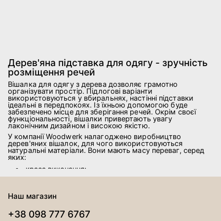
Дерев'яна підставка для одягу - зручність
розміщення речей
Вішалка для одягу з дерева дозволяє грамотно
організувати простір. Підлогові варіанти
використовуються у вбиральнях, настінні підставки
ідеальні в передпокоях. Із їхньою допомогою буде
забезпечено місце для зберігання речей. Окрім своєї
функціональності, вішалки привертають увагу
лаконічним дизайном і високою якістю.
У компанії Woodwerk налагоджено виробництво
дерев'яних вішалок, для чого використовуються
натуральні матеріали. Вони мають масу переваг, серед
яких:
краса виконання;
надійність і довговічність;
безпека для здоров'я.
Наш магазин
Ви можете купити вішалки для одягу дерев'яні,
вибравши вподобаний варіант на сайті. За відсутності
відповідної моделі зв'яжіться з менеджерами та надайте
+38 098 777 6767
власний дизайн-проєкт. Консультанти уточнять нюанси,