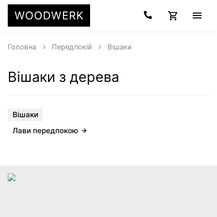
Головна
Передпокій
Вішаки
Вішаки з дерева
Вішаки
Лави передпокою