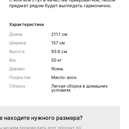
предмет рядом будет выглядеть гармонично.
Характеристики
Длина
211.1 cм
Ширина
157 cм
Высота
93.6 cм
Вес
50
кг
Дерево
Ясень
Покрытие
Масло-воск
Сборка
Легкая сборка в домашних
условиях
е находите нужного размера?
ы можем производить этот продукт по