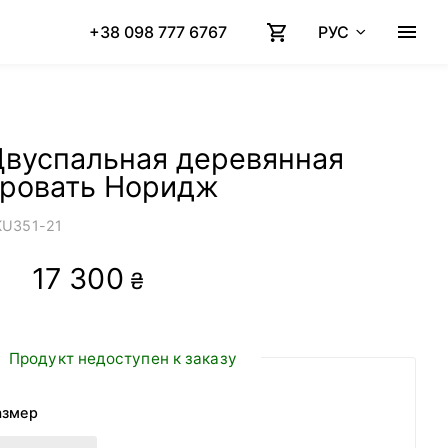
+38 098 777 6767
РУС
Двуспальная деревянная
кровать Норидж
KU
351-21
17 300
₴
Продукт недоступен к заказу
азмер