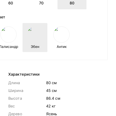
60
70
80
вет
Палисандр
Эбен
Антик
Характеристики
Длина
80 cм
Ширина
45 cм
Высота
86.4 cм
Вес
42
кг
Дерево
Ясень