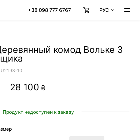
+38 098 777 6767
РУС
Деревянный комод Вольке 3
ящика
KU
2193-10
28 100
₴
Продукт недоступен к заказу
азмер