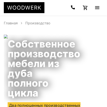
Главная
Производство
Собственное
производство
мебели из
дуба
полного
цикла
Два полноценных производственных