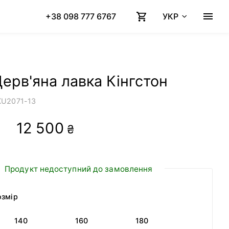
+38 098 777 6767
УКР
ерв'яна лавка Кінгстон
KU
2071-13
12 500
₴
Продукт недоступний до замовлення
озмір
140
160
180