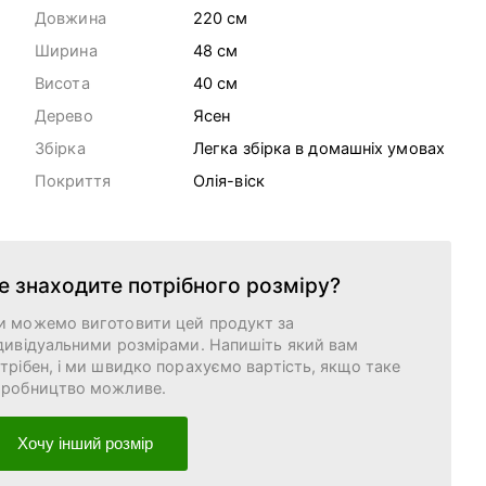
Довжина
220 cм
Ширина
48 cм
Висота
40 cм
Дерево
Ясен
Збірка
Легка збірка в домашніх умовах
Покриття
Олія-віск
е знаходите потрібного розміру?
и можемо виготовити цей продукт за
дивідуальними розмірами. Напишіть який вам
трібен, і ми швидко порахуємо вартість, якщо таке
иробництво можливе.
Хочу інший розмір