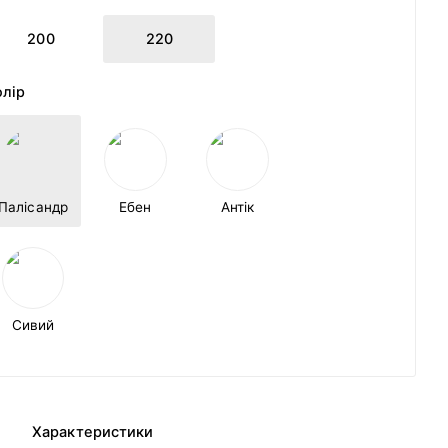
200
220
олір
Палісандр
Ебен
Антік
Сивий
Характеристики