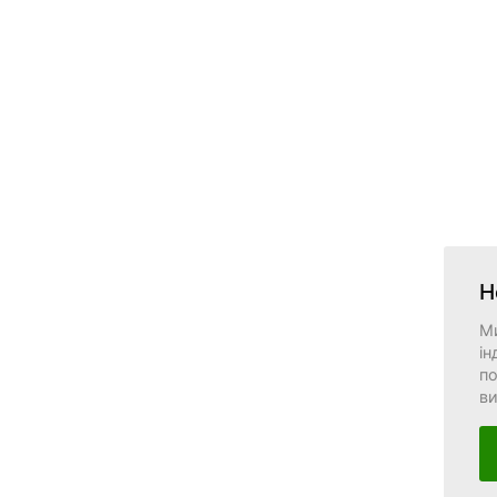
Н
М
ін
по
в