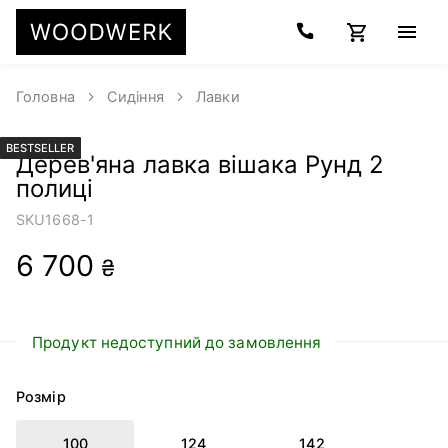
Головна
Сидіння
Лавки
BESTSELLER
Дерев'яна лавка вішака Рунд 2
полиці
SKU
1668-1
6 700
₴
Продукт недоступний до замовлення
Розмір
100
124
142