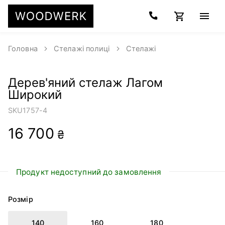
Головна
Стелажі полиці
Стелажі
Дерев'яний стелаж Лагом
Широкий
SKU
1757-4
16 700
₴
Продукт недоступний до замовлення
Розмір
140
160
180