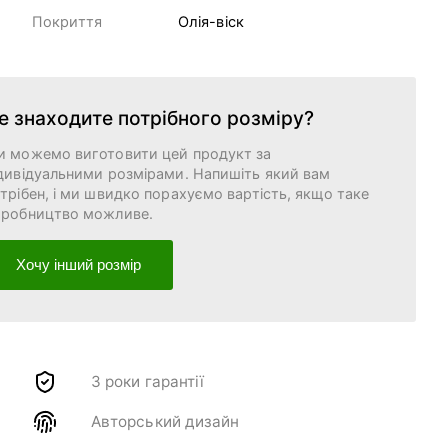
Покриття
Олія-віск
е знаходите потрібного розміру?
и можемо виготовити цей продукт за
дивідуальними розмірами. Напишіть який вам
трібен, і ми швидко порахуємо вартість, якщо таке
иробництво можливе.
Хочу інший розмір
3 роки гарантії
Авторський дизайн