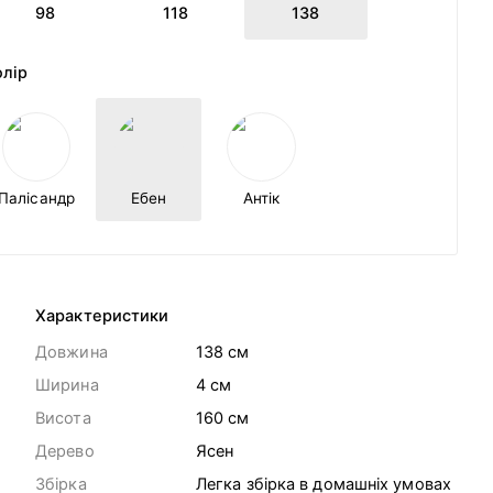
98
118
138
олір
Палісандр
Ебен
Антік
Характеристики
Довжина
138 cм
Ширина
4 cм
Висота
160 cм
Дерево
Ясен
Збірка
Легка збірка в домашніх умовах