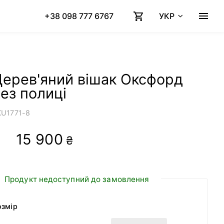
+38 098 777 6767
УКР
ерев'яний вішак Оксфорд
ез полиці
KU
1771-8
15 900
₴
Продукт недоступний до замовлення
озмір