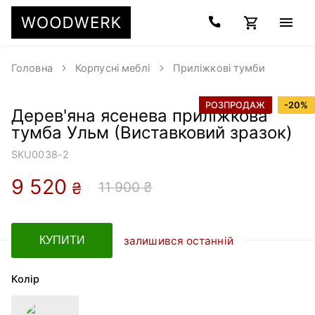
Головна
Корпусні меблі
Приліжкові тумби
РОЗПРОДАЖ
-
20
%
Дерев'яна ясенева приліжкова
тумба Ульм (Виставковий зразок)
SKU
0038-2
9 520
11 900 ₴
₴
залишився останній
КУПИТИ
Колір