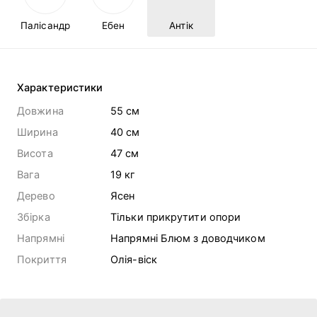
Палісандр
Ебен
Антік
Характеристики
Довжина
55 cм
Ширина
40 cм
Висота
47 cм
Вага
19
кг
Дерево
Ясен
Збірка
Тільки прикрутити опори
Напрямні
Напрямні Блюм з доводчиком
Покриття
Олія-віск