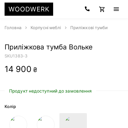
Головна
Корпусні меблі
Приліжкові тумби
Приліжкова тумба Вольке
SKU
1383-3
14 900
₴
Продукт недоступний до замовлення
Колір