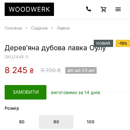
Головна
Сидіння
Лавки
НОВИЙ
-
15
%
Дерев'яна дубова лавка Оулу
SKU
2448-5
8 245
9 700 ₴
₴
діє ще 23 днi
виготовимо за 14 днів
ЗАМОВИТИ
Розмір
80
90
100