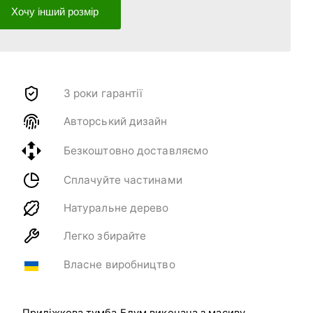
Хочу інший розмір
3 роки гарантії
Авторський дизайн
Безкоштовно доставляємо
Сплачуйте частинами
Натуральне дерево
Легко збирайте
Власне виробництво
Приліжкова тумба Блум виконана з масиву