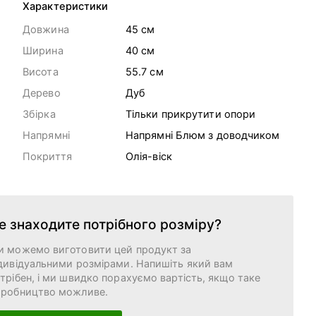
Характеристики
Довжина
45 cм
Ширина
40 cм
Висота
55.7 cм
Дерево
Дуб
Збірка
Тільки прикрутити опори
Напрямні
Напрямні Блюм з доводчиком
Покриття
Олія-віск
е знаходите потрібного розміру?
и можемо виготовити цей продукт за
дивідуальними розмірами. Напишіть який вам
трібен, і ми швидко порахуємо вартість, якщо таке
иробництво можливе.