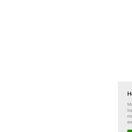
Н
М
ін
по
в