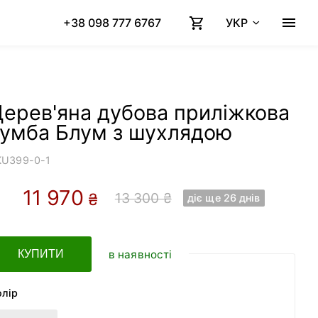
+38 098 777 6767
УКР
ерев'яна дубова приліжкова
тумба Блум з шухлядою
KU
399-0-1
11 970
13 300 ₴
₴
діє ще 26 днів
в наявності
КУПИТИ
олір