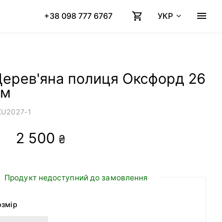
+38 098 777 6767
УКР
ерев'яна полиця Оксфорд 26
см
KU
2027-1
2 500
₴
Продукт недоступний до замовлення
озмір