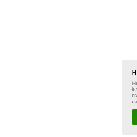
Н
М
ін
по
в