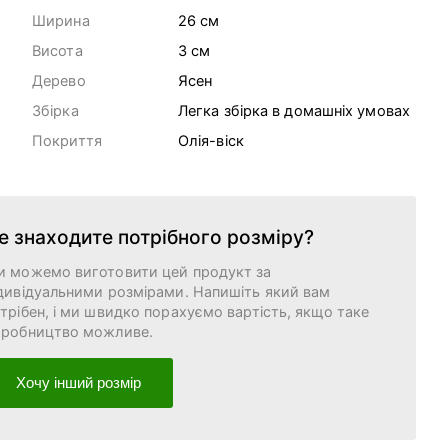
Ширина
26 cм
Висота
3 cм
Дерево
Ясен
Збірка
Легка збірка в домашніх умовах
Покриття
Олія-віск
е знаходите потрібного розміру?
и можемо виготовити цей продукт за
дивідуальними розмірами. Напишіть який вам
трібен, і ми швидко порахуємо вартість, якщо таке
иробництво можливе.
Хочу інший розмір