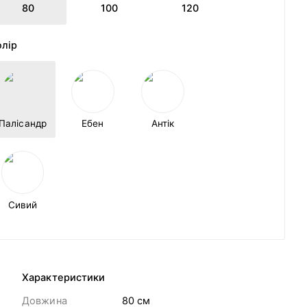
80
100
120
олір
Палісандр
Ебен
Антік
Сивий
Характеристики
Довжина
80 cм