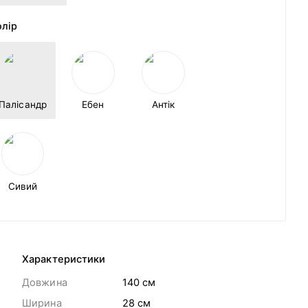
олір
Палісандр
Ебен
Антік
Сивий
Характеристики
Довжина
140 cм
Ширина
28 cм