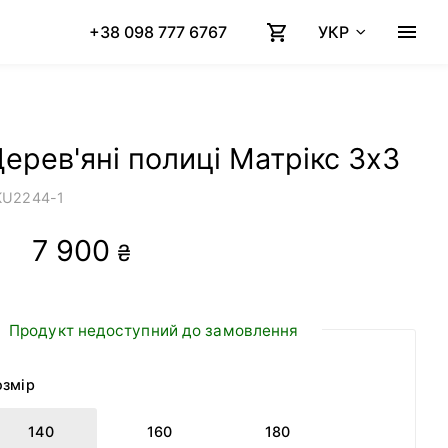
+38 098 777 6767
УКР
ерев'яні полиці Матрікс 3х3
KU
2244-1
7 900
₴
Продукт недоступний до замовлення
озмір
140
160
180