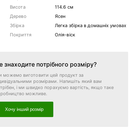
Висота
114.6 cм
Дерево
Ясен
Збірка
Легка збірка в домашніх умовах
Покриття
Олія-віск
е знаходите потрібного розміру?
и можемо виготовити цей продукт за
дивідуальними розмірами. Напишіть який вам
трібен, і ми швидко порахуємо вартість, якщо таке
иробництво можливе.
Хочу інший розмір