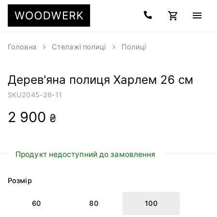
Головна
Стелажі полиці
Полиці
Дерев'яна полиця Харлем 26 см
SKU
2045-26-11
2 900
₴
Продукт недоступний до замовлення
Розмір
60
80
100