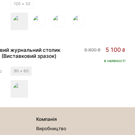
120 × 52
РОЗПРОДАЖ
-
25
%
5 100
вий журнальний столик
6 800 ₴
₴
 (Виставковий зразок)
в наявності
р
90 × 60
Компанія
Виробництво