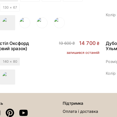
130 × 67
Колір
РОЗПРОДАЖ
-
25
%
14 700
стіл Оксфорд
19 600 ₴
₴
Дубо
овий зразок)
Ульм
залишився останній
Розмі
140 × 80
Колір
сь
Підтримка
Оплата і доставка