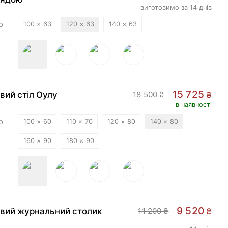
виготовимо за 14 днів
р
100 × 63
120 × 63
140 × 63
ELLER
-
15
%
15 725
вий стіл Оулу
18 500 ₴
₴
в наявності
р
100 × 60
110 × 70
120 × 80
140 × 80
160 × 90
180 × 90
ELLER
-
15
%
9 520
вий журнальний столик
11 200 ₴
₴
м