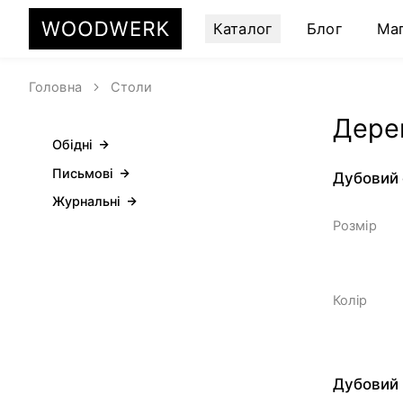
Каталог
Блог
Ма
Головна
Столи
Дерев
Обідні
BESTSELLER
Письмові
Дубовий 
Журнальні
Розмір
Колір
BESTSELLER
Дубовий 