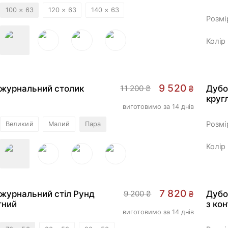
100 × 63
120 × 63
140 × 63
Розмі
Колір
-
15
%
9 520
журнальний столик
11 200 ₴
₴
Дубо
круг
виготовимо за 14 днів
Розмі
Великий
Малий
Пара
Колір
-
15
%
7 820
журнальний стіл Рунд
9 200 ₴
₴
Дубо
тний
з ко
виготовимо за 14 днів