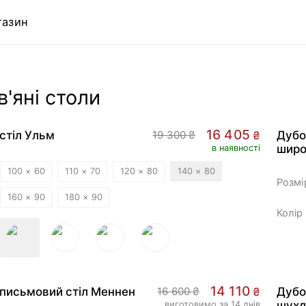
газин
'яні столи
-
15
%
16 405
стіл Ульм
19 300 ₴
₴
Дубо
широ
в наявності
100 × 60
110 × 70
120 × 80
140 × 80
Розмі
160 × 90
180 × 90
Колір
BESTS
НОВИЙ
-
15
%
14 110
письмовий стіл Меннен
16 600 ₴
₴
Дубо
шух
виготовимо за 14 днів