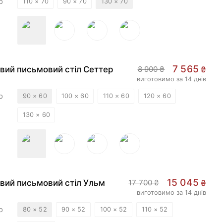
р
110 × 70
90 × 70
130 × 70
НОВИЙ
-
15
%
7 565
вий письмовий стіл Сеттер
8 900 ₴
₴
виготовимо за 14 днів
р
90 × 60
100 × 60
110 × 60
120 × 60
130 × 60
НОВИЙ
-
15
%
15 045
вий письмовий стіл Ульм
17 700 ₴
₴
виготовимо за 14 днів
р
80 × 52
90 × 52
100 × 52
110 × 52