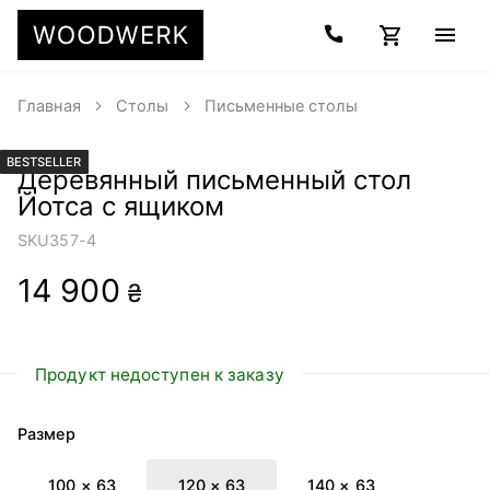
Главная
Столы
Письменные столы
BESTSELLER
Деревянный письменный стол
Йотса с ящиком
SKU
357-4
14 900
₴
Продукт недоступен к заказу
Размер
100 × 63
120 × 63
140 × 63