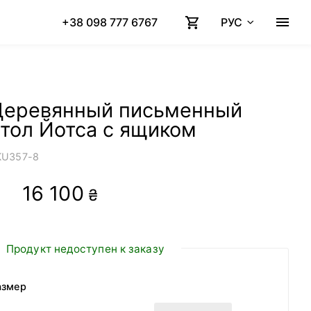
+38 098 777 6767
РУС
Деревянный письменный
тол Йотса с ящиком
KU
357-8
16 100
₴
Продукт недоступен к заказу
азмер