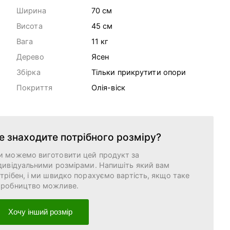
Ширина
70 cм
Висота
45 cм
Вага
11
кг
Дерево
Ясен
Збірка
Тільки прикрутити опори
Покриття
Олія-віск
е знаходите потрібного розміру?
и можемо виготовити цей продукт за
дивідуальними розмірами. Напишіть який вам
трібен, і ми швидко порахуємо вартість, якщо таке
иробництво можливе.
Хочу інший розмір