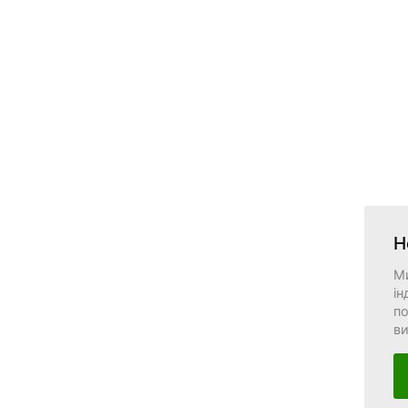
Н
М
ін
по
в