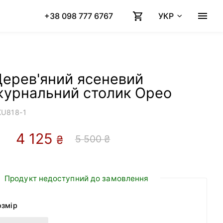
+38 098 777 6767
УКР
ерев'яний ясеневий
журнальний столик Орео
KU
818-1
4 125
5 500 ₴
₴
Продукт недоступний до замовлення
озмір