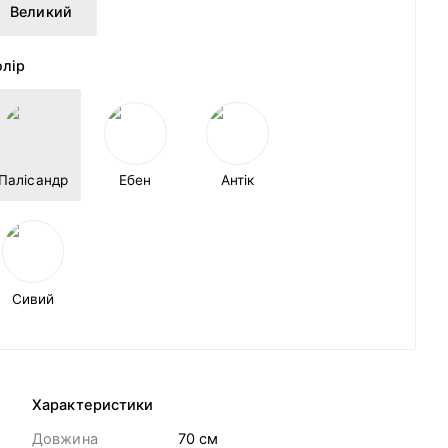
Великий
олір
Палісандр
Ебен
Антік
Сивий
Характеристики
Довжина
70 cм