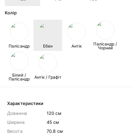
Колір
Палісандр /
Палісандр
Ебен
Антік
Чорний
Білий /
Антік / Графіт
Палісандр
Характеристики
Довжина
120 cм
Ширина
45 cм
Висота
70.8 cм