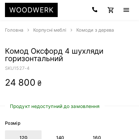
Головна
Корпусні меблі
Комоди з дерева
Комод Оксфорд 4 шухляди
горизонтальний
SKU
1527-4
24 800
₴
Продукт недоступний до замовлення
Розмір
120
140
160