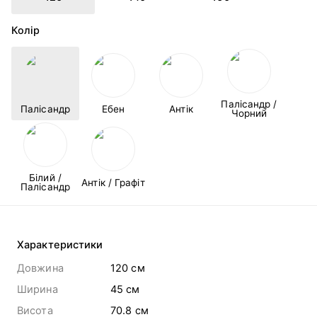
Колір
Палісандр /
Палісандр
Ебен
Антік
Чорний
Білий /
Антік / Графіт
Палісандр
Характеристики
Довжина
120 cм
Ширина
45 cм
Висота
70.8 cм