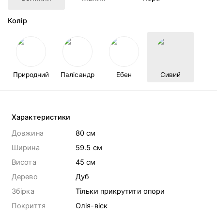
Колір
Природний
Палісандр
Ебен
Сивий
Характеристики
Довжина
80 cм
Ширина
59.5 cм
Висота
45 cм
Дерево
Дуб
Збірка
Тільки прикрутити опори
Покриття
Олія-віск