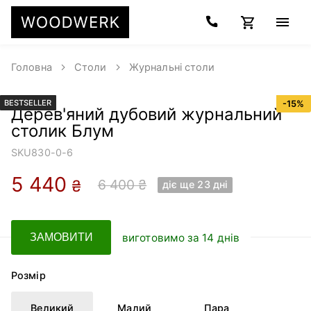
Головна
Столи
Журнальні столи
BESTSELLER
-
15
%
Дерев'яний дубовий журнальний
столик Блум
SKU
830-0-6
5 440
6 400 ₴
₴
діє ще 23 днi
виготовимо за 14 днів
ЗАМОВИТИ
Розмір
Великий
Малий
Пара