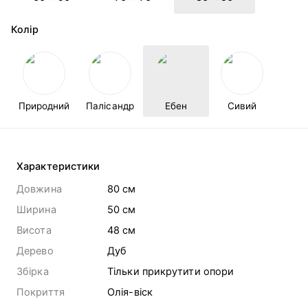
Колір
Природний
Палісандр
Ебен
Сивий
Характеристики
Довжина
80 cм
Ширина
50 cм
Висота
48 cм
Дерево
Дуб
Збірка
Тільки прикрутити опори
Покриття
Олія-віск