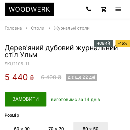
Головна
Столи
Журнальні столи
НОВИЙ
-
15
%
Дерев'яний дубовий журнальний
стіл Ульм
SKU
2105-11
5 440
6 400 ₴
₴
діє ще 22 днi
виготовимо за 14 днів
ЗАМОВИТИ
Розмір
60 × 90
70 × 70
80 × 50