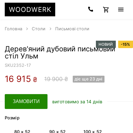
Головна
Столи
Письмові столи
НОВИЙ
-
15
%
Дерев'яний дубовий письмовий
стіл Ульм
SKU
2352-17
16 915
19 900 ₴
₴
діє ще 23 днi
виготовимо за 14 днів
ЗАМОВИТИ
Розмір
80 × 52
90 × 52
100 × 52