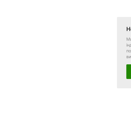
Н
М
ін
по
в