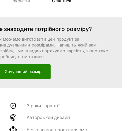
Покриття
Олія-віск
е знаходите потрібного розміру?
и можемо виготовити цей продукт за
дивідуальними розмірами. Напишіть який вам
трібен, і ми швидко порахуємо вартість, якщо таке
иробництво можливе.
Хочу інший розмір
3 роки гарантії
Авторський дизайн
Безкоштовно доставляємо