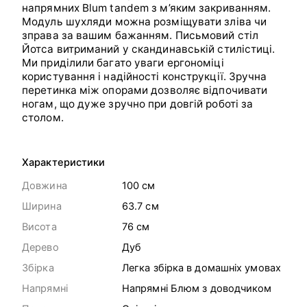
напрямних Blum tandem з м’яким закриванням.
Модуль шухляди можна розміщувати зліва чи
зправа за вашим бажанням. Письмовий стіл
Йотса витриманий у скандинавській стилістиці.
Ми приділили багато уваги ергономіці
користування і надійності конструкції. Зручна
перетинка між опорами дозволяє відпочивати
ногам, що дуже зручно при довгій роботі за
столом.
Характеристики
Довжина
100 cм
Ширина
63.7 cм
Висота
76 cм
Дерево
Дуб
Збірка
Легка збірка в домашніх умовах
Напрямні
Напрямні Блюм з доводчиком