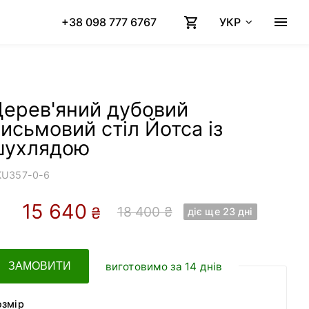
+38 098 777 6767
УКР
Дерев'яний дубовий
исьмовий стіл Йотса із
шухлядою
KU
357-0-6
15 640
18 400 ₴
₴
діє ще 23 днi
виготовимо за 14 днів
ЗАМОВИТИ
озмір