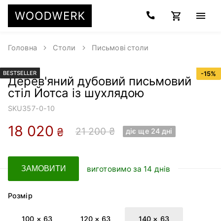
Головна
Столи
Письмові столи
BESTSELLER
-
15
%
Дерев'яний дубовий письмовий
стіл Йотса із шухлядою
SKU
357-0-10
18 020
21 200 ₴
₴
діє ще 24 днi
виготовимо за 14 днів
ЗАМОВИТИ
Розмір
100 × 63
120 × 63
140 × 63