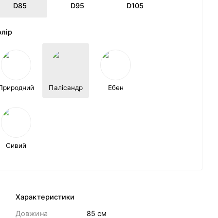
D85
D95
D105
олір
Природний
Палісандр
Ебен
Сивий
Характеристики
Довжина
85 cм