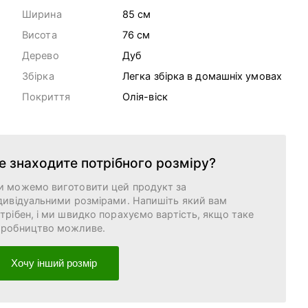
Ширина
85 cм
Висота
76 cм
Дерево
Дуб
Збірка
Легка збірка в домашніх умовах
Покриття
Олія-віск
е знаходите потрібного розміру?
и можемо виготовити цей продукт за
дивідуальними розмірами. Напишіть який вам
трібен, і ми швидко порахуємо вартість, якщо таке
иробництво можливе.
Хочу інший розмір