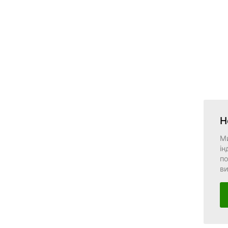
Н
М
ін
по
в