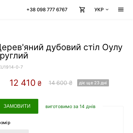
+38 098 777 6767
УКР
ерев'яний дубовий стіл Оулу
руглий
KU
1914-0-7
12 410
14 600 ₴
₴
діє ще 23 днi
виготовимо за 14 днів
ЗАМОВИТИ
озмір