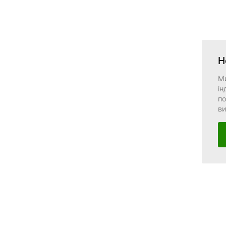
Н
М
ін
по
в