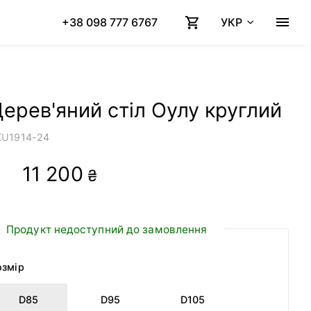
+38 098 777 6767
УКР
ерев'яний стіл Оулу круглий
KU
1914-24
11 200
₴
Продукт недоступний до замовлення
озмір
D85
D95
D105