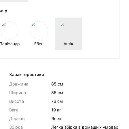
олір
Палісандр
Ебен
Антік
Характеристики
Довжина
85 cм
Ширина
85 cм
Висота
76 cм
Вага
19
кг
Дерево
Ясен
Збірка
Легка збірка в домашніх умовах