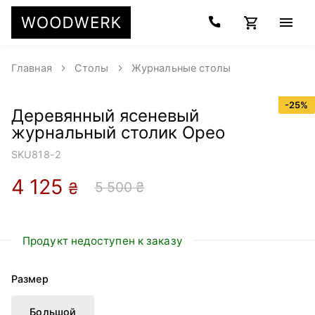
Главная
Столы
Журнальные столы
-
25
%
Деревянный ясеневый
журнальный столик Орео
SKU
818-2
4 125
5 500 ₴
₴
Продукт недоступен к заказу
Размер
Большой