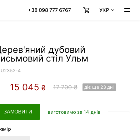
+38 098 777 6767
УКР
Дерев'яний дубовий
исьмовий стіл Ульм
KU
2352-4
15 045
17 700 ₴
₴
діє ще 23 днi
виготовимо за 14 днів
ЗАМОВИТИ
озмір