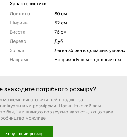
Характеристики
Довжина
80 cм
Ширина
52 cм
Висота
76 cм
Дерево
Дуб
Збірка
Легка збірка в домашніх умовах
Напрямні
Напрямні Блюм з доводчиком
е знаходите потрібного розміру?
и можемо виготовити цей продукт за
дивідуальними розмірами. Напишіть який вам
трібен, і ми швидко порахуємо вартість, якщо таке
иробництво можливе.
Хочу інший розмір