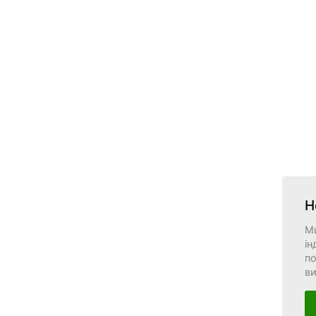
Н
М
ін
по
в