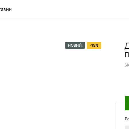
газин
НОВИЙ
-
15
%
п
S
Р