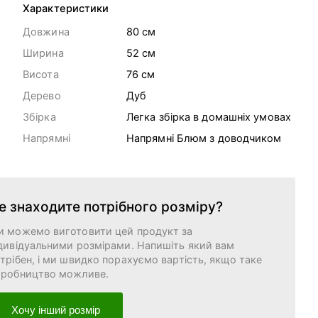
Характеристики
Довжина
80 cм
Ширина
52 cм
Висота
76 cм
Дерево
Дуб
Збірка
Легка збірка в домашніх умовах
Напрямні
Напрямні Блюм з доводчиком
е знаходите потрібного розміру?
и можемо виготовити цей продукт за
дивідуальними розмірами. Напишіть який вам
трібен, і ми швидко порахуємо вартість, якщо таке
иробництво можливе.
Хочу інший розмір