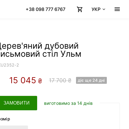
+38 098 777 6767
УКР
Дерев'яний дубовий
исьмовий стіл Ульм
KU
2352-2
15 045
17 700 ₴
₴
діє ще 24 днi
виготовимо за 14 днів
ЗАМОВИТИ
озмір