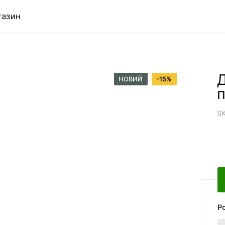
газин
НОВИЙ
-
15
%
п
S
Р