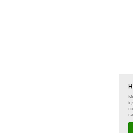
Н
М
ін
по
в